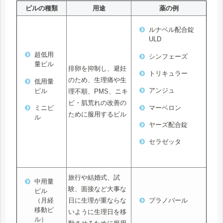
ピルの種類
用途
薬の例
ルナベル配合錠
ULD
超低用
シンフェーズ
量ピル
排卵を抑制し、避妊
トリキュラー
のため、生理痛や生
低用量
アンジュ
ピル
理不順、PMS、ニキ
ビ・肌荒れの改善の
マーベロン
ミニピ
ために服用するピル
ル
ヤーズ配合錠
セラゼッタ
旅行や結婚式、試
中用量
験、面接など大事な
ピル
日に生理が重ならな
（月経
プラノバール
移動ピ
いように生理日を移
ル）