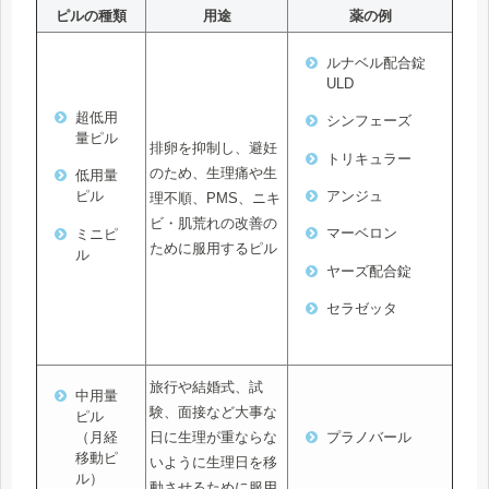
ピルの種類
用途
薬の例
ルナベル配合錠
ULD
超低用
シンフェーズ
量ピル
排卵を抑制し、避妊
トリキュラー
のため、生理痛や生
低用量
アンジュ
ピル
理不順、PMS、ニキ
ビ・肌荒れの改善の
マーベロン
ミニピ
ために服用するピル
ル
ヤーズ配合錠
セラゼッタ
旅行や結婚式、試
中用量
験、面接など大事な
ピル
日に生理が重ならな
（月経
プラノバール
移動ピ
いように生理日を移
ル）
動させるために服用