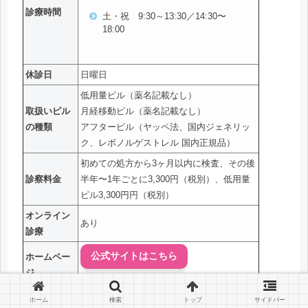
診療時間
土・祝 9:30～13:30／14:30〜
18:00
休診日
日曜日
低用量ピル（薬名記載なし）
取扱いピル
月経移動ピル（薬名記載なし）
の種類
アフターピル（ヤッペ法、国内ジェネリッ
ク、レボノルゲストレル 国内正規品）
初めての処方から3ヶ月以内に検査、その後
診察料金
半年〜1年ごとに3,300円（税別）、低用量
ピル3,300円円（税別）
オンライン
あり
診療
公式サイトはこちら
ホームペー
ジ
ホーム
検索
トップ
サイドバー