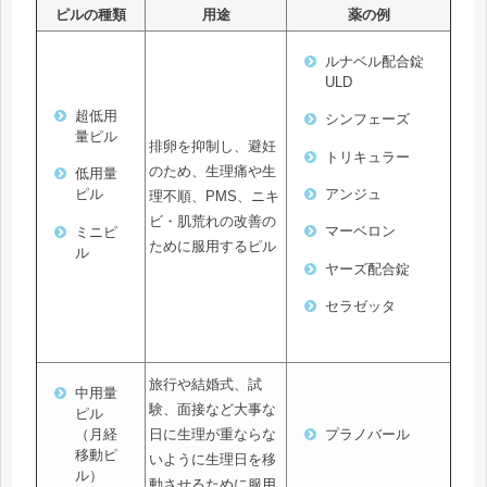
ピルの種類
用途
薬の例
ルナベル配合錠
ULD
超低用
シンフェーズ
量ピル
排卵を抑制し、避妊
トリキュラー
のため、生理痛や生
低用量
アンジュ
ピル
理不順、PMS、ニキ
ビ・肌荒れの改善の
マーベロン
ミニピ
ために服用するピル
ル
ヤーズ配合錠
セラゼッタ
旅行や結婚式、試
中用量
験、面接など大事な
ピル
日に生理が重ならな
（月経
プラノバール
移動ピ
いように生理日を移
ル）
動させるために服用