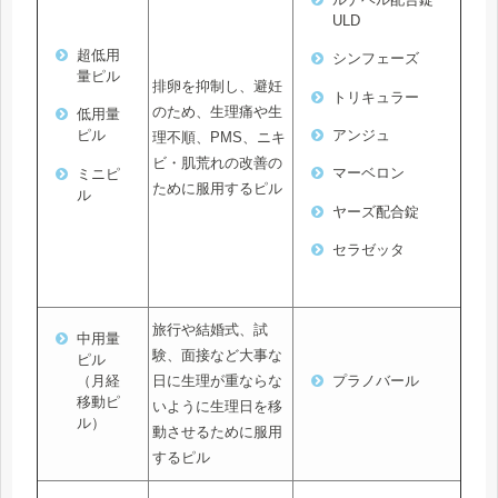
ULD
超低用
シンフェーズ
量ピル
排卵を抑制し、避妊
トリキュラー
のため、生理痛や生
低用量
アンジュ
ピル
理不順、PMS、ニキ
ビ・肌荒れの改善の
マーベロン
ミニピ
ために服用するピル
ル
ヤーズ配合錠
セラゼッタ
旅行や結婚式、試
中用量
験、面接など大事な
ピル
日に生理が重ならな
（月経
プラノバール
移動ピ
いように生理日を移
ル）
動させるために服用
するピル