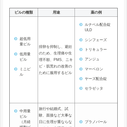
ピルの種類
用途
薬の例
ルナベル配合錠
ULD
超低用
シンフェーズ
量ピル
排卵を抑制し、避妊
トリキュラー
のため、生理痛や生
低用量
アンジュ
ピル
理不順、PMS、ニキ
ビ・肌荒れの改善の
マーベロン
ミニピ
ために服用するピル
ル
ヤーズ配合錠
セラゼッタ
旅行や結婚式、試
中用量
験、面接など大事な
ピル
日に生理が重ならな
（月経
プラノバール