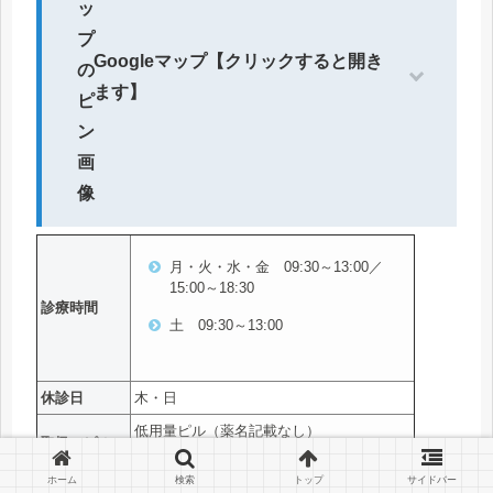
Googleマップ【クリックすると開き
ます】
月・火・水・金 09:30～13:00／
15:00～18:30
診療時間
土 09:30～13:00
休診日
木・日
低用量ピル（薬名記載なし）
取扱いピルの
中用量ピル（薬名記載なし）
種類
アフターピル（レボノルゲストレル）
ホーム
検索
トップ
サイドバー