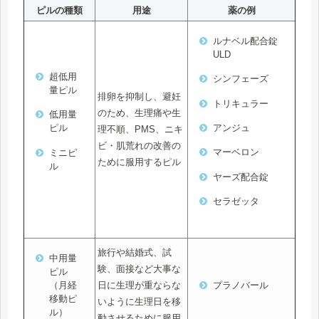
ピルの種類
用途
薬の例
ルナベル配合錠
ULD
超低用
シンフェーズ
量ピル
排卵を抑制し、避妊
トリキュラー
のため、生理痛や生
低用量
アンジュ
ピル
理不順、PMS、ニキ
ビ・肌荒れの改善の
マーベロン
ミニピ
ために服用するピル
ル
ヤーズ配合錠
セラゼッタ
旅行や結婚式、試
中用量
験、面接など大事な
ピル
日に生理が重ならな
（月経
プラノバール
移動ピ
いように生理日を移
ル）
動させるために服用