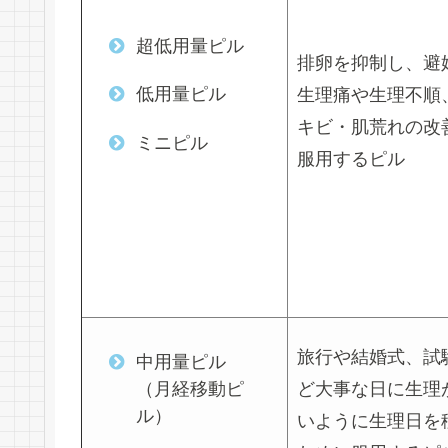
超低用量ピル
排卵を抑制し、避
低用量ピル
生理痛や生理不順
キビ・肌荒れの改
ミニピル
服用するピル
旅行や結婚式、試
中用量ピル
（月経移動ピ
ど大事な日に生理
ル）
いように生理日を