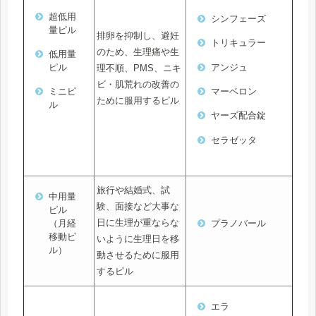
超低用
シンフェーズ
量ピル
排卵を抑制し、避妊
トリキュラー
のため、生理痛や生
低用量
アンジュ
ピル
理不順、PMS、ニキ
ビ・肌荒れの改善の
マーベロン
ミニピ
ために服用するピル
ル
ヤーズ配合錠
セラゼッタ
旅行や結婚式、試
中用量
験、面接など大事な
ピル
日に生理が重ならな
（月経
プラノバール
移動ピ
いように生理日を移
ル）
動させるために服用
するピル
エラ